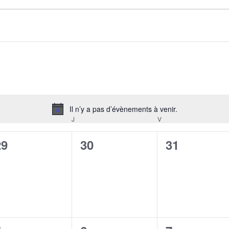
Il n’y a pas d’évènements à venir.
Notice
RCREDI
J
JEUDI
V
VENDREDI
0
0
0
29
30
31
évènement,
évènement,
évènement