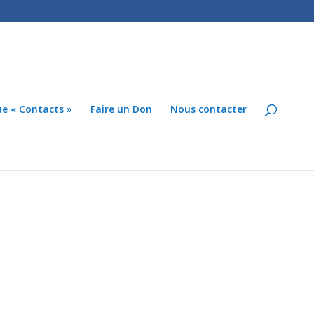
ue « Contacts »
Faire un Don
Nous contacter