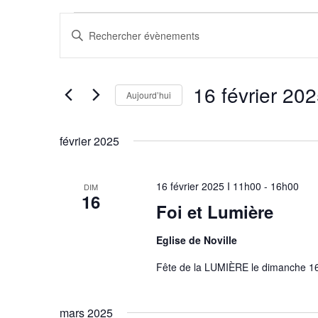
Évènements
Recherche
Saisir
et
mot-
navigation
clé.
de
Rechercher
16 février 20
vues
Évènements
Aujourd’hui
Évènements
par
Sélectionnez
mot-
une
février 2025
clé.
date.
16 février 2025 I 11h00
-
16h00
DIM
16
Foi et Lumière
Eglise de Noville
Fête de la LUMIÈRE le dimanche 16 f
mars 2025