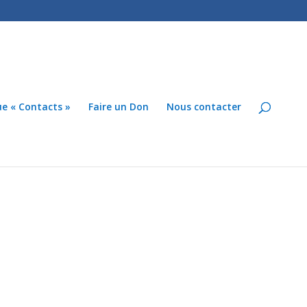
ue « Contacts »
Faire un Don
Nous contacter