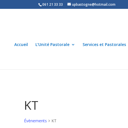
061 21 33 33
upbastogne@hotmail.com
Accueil
L’Unité Pastorale
Services et Pastorales
KT
Évènements
KT