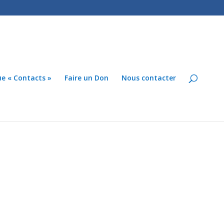
ue « Contacts »
Faire un Don
Nous contacter