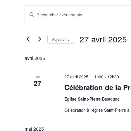
Évènements
Recherche
Saisir
et
mot-
navigation
clé.
de
Rechercher
27 avril 2025
 
vues
Évènements
Aujourd’hui
Évènements
par
Sélectionnez
mot-
une
avril 2025
clé.
date.
27 avril 2025 I 11h00
-
12h30
DIM
27
Célébration de la 
Eglise Saint-Pierre
Bastogne
Célébration à l'église Saint-Pierre 
mai 2025