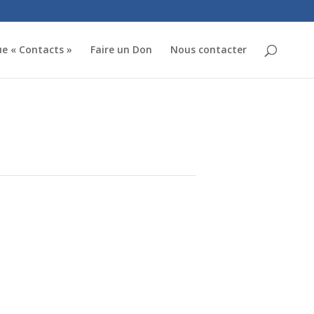
ue « Contacts »
Faire un Don
Nous contacter