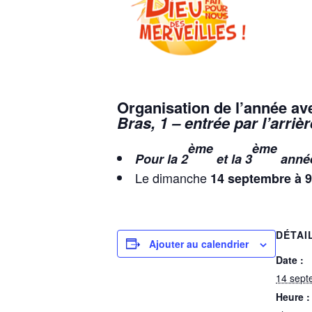
Organisation de l’année
av
Bras, 1 – entrée par l’arrièr
ème
ème
Pour la 2
et la 3
anné
Le dimanche
14 septembre à 
DÉTAI
Ajouter au calendrier
Date :
14 sept
Heure :