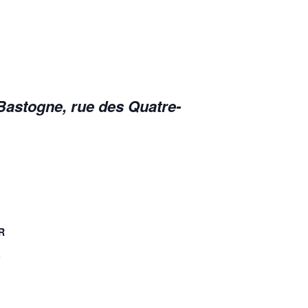
 Bastogne
, rue des Quatre-
R
e