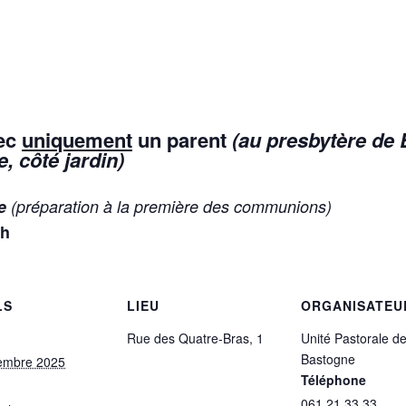
ec
uniquement
un parent
(
au presbytère de
e, côté jardin)
e
(préparation à la première des communions)
9h
LS
LIEU
ORGANISATEU
Rue des Quatre-Bras, 1
Unité Pastorale d
Bastogne
embre 2025
Téléphone
061 21 33 33