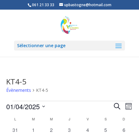
061 21 33 33
upbastogne@hotmail.com
Sélectionner une page
KT4-5
Évènements
KT4-5
Évènements
Recher
Nav
01/04/2025
Recherche
Mois
de
et
Sélectionnez
vu
Calendrier
naviga
L
LUNDI
M
MARDI
M
MERCREDI
J
JEUDI
V
VENDREDI
S
SAMEDI
D
DIMANC
une
Év
de
de
date.
0
0
0
0
0
0
0
31
1
2
3
4
5
6
Évènements
vues
évènements
évènements
évènements
évènements
évènements
évènements
évènem