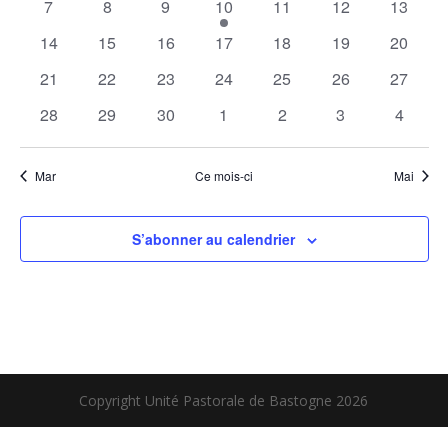
0
0
0
1
0
0
0
7
8
9
10
11
12
13
Évène
évènements
évènements
évènements
évènement
évènements
évènements
évènem
0
0
0
0
0
0
0
14
15
16
17
18
19
20
évènements
évènements
évènements
évènements
évènements
évènements
évènem
0
0
0
0
0
0
0
21
22
23
24
25
26
27
évènements
évènements
évènements
évènements
évènements
évènements
évènem
0
0
0
0
0
0
0
28
29
30
1
2
3
4
évènements
évènements
évènements
évènements
évènements
évènements
évènem
Mar
Ce mois-ci
Mai
S’abonner au calendrier
Copyright Unité Pastorale de Bastogne 2026