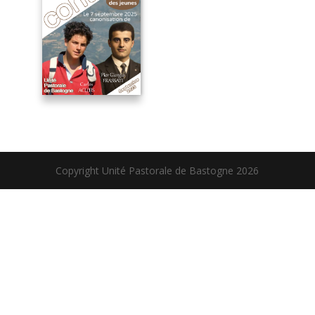
Copyright Unité Pastorale de Bastogne 2026