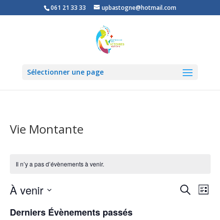
061 21 33 33
upbastogne@hotmail.com
Sélectionner une page
Vie Montante
Il n’y a pas d’évènements à venir.
Recher
Nav
À venir
Recherche
Liste
de
et
Sélectionnez
vu
naviga
Derniers Évènements passés
une