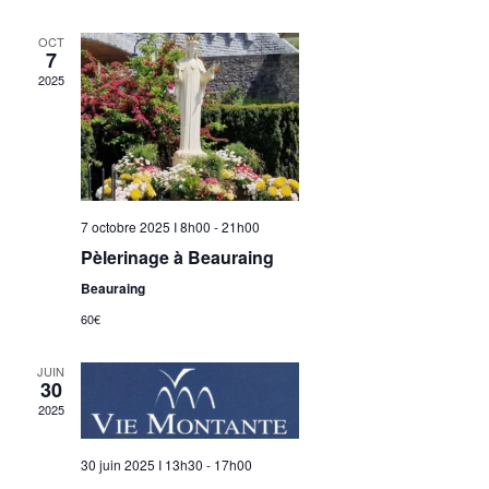
Év
de
date.
vues
OCT
7
Évène
2025
7 octobre 2025 I 8h00
-
21h00
Pèlerinage à Beauraing
Beauraing
60€
JUIN
30
2025
30 juin 2025 I 13h30
-
17h00