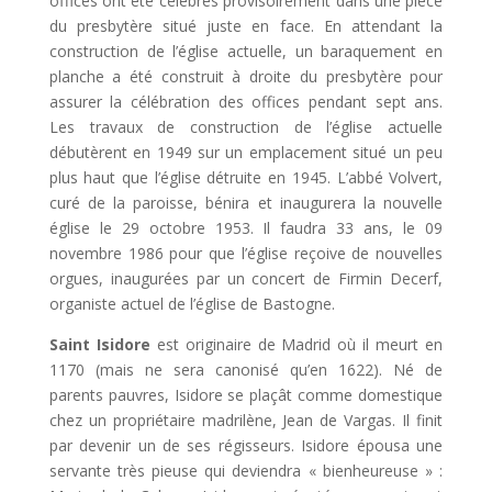
offices ont été célébrés provisoirement dans une pièce
du presbytère situé juste en face. En attendant la
construction de l’église actuelle, un baraquement en
planche a été construit à droite du presbytère pour
assurer la célébration des offices pendant sept ans.
Les travaux de construction de l’église actuelle
débutèrent en 1949 sur un emplacement situé un peu
plus haut que l’église détruite en 1945. L’abbé Volvert,
curé de la paroisse, bénira et inaugurera la nouvelle
église le 29 octobre 1953. Il faudra 33 ans, le 09
novembre 1986 pour que l’église reçoive de nouvelles
orgues, inaugurées par un concert de Firmin Decerf,
organiste actuel de l’église de Bastogne.
Saint Isidore
est originaire de Madrid où il meurt en
1170 (mais ne sera canonisé qu’en 1622). Né de
parents pauvres, Isidore se plaçât comme domestique
chez un propriétaire madrilène, Jean de Vargas. Il finit
par devenir un de ses régisseurs. Isidore épousa une
servante très pieuse qui deviendra « bienheureuse » :