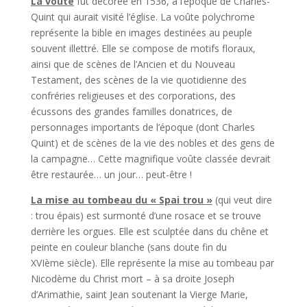
La voûte
fut décorée en 1536, à l’époque de Charles-
Quint qui aurait visité l’église. La voûte polychrome
représente la bible en images destinées au peuple
souvent illettré. Elle se compose de motifs floraux,
ainsi que de scènes de l’Ancien et du Nouveau
Testament, des scènes de la vie quotidienne des
confréries religieuses et des corporations, des
écussons des grandes familles donatrices, de
personnages importants de l’époque (dont Charles
Quint) et de scènes de la vie des nobles et des gens de
la campagne… Cette magnifique voûte classée devrait
être restaurée… un jour… peut-être !
La mise au tombeau du « Spai trou »
(qui veut dire
: trou épais) est surmonté d’une rosace et se trouve
derrière les orgues. Elle est sculptée dans du chêne et
peinte en couleur blanche (sans doute fin du
XVIème siècle). Elle représente la mise au tombeau par
Nicodème du Christ mort – à sa droite Joseph
d’Arimathie, saint Jean soutenant la Vierge Marie,